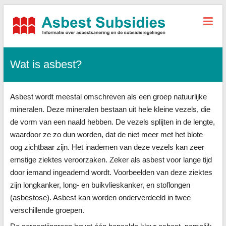
Asbest-
Subsidies.nl
Wat is asbest?
Alle
informatie,
tarieven
Asbest wordt meestal omschreven als een groep natuurlijke
sanering
+
mineralen. Deze mineralen bestaan uit hele kleine vezels, die
subsidies
de vorm van een naald hebben. De vezels splijten in de lengte,
waardoor ze zo dun worden, dat de niet meer met het blote
oog zichtbaar zijn. Het inademen van deze vezels kan zeer
ernstige ziektes veroorzaken. Zeker als asbest voor lange tijd
door iemand ingeademd wordt. Voorbeelden van deze ziektes
zijn longkanker, long- en buikvlieskanker, en stoflongen
(asbestose). Asbest kan worden onderverdeeld in twee
verschillende groepen.