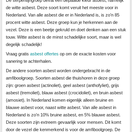
De serpentijngroep bevat één bepaalde kleur asbest, namelijk
de witte asbest. Deze soort komt veruit het meeste voor in
Nederland. Van alle asbest die er in Nederland is, is zo’n 85
procent witte asbest. Deze groep kun je herkennen aan de
vezel. Deze is een beetje gekruld en doet denken aan een stuk
touw. Witte asbest is de minst schadelijke soort, maar is wel
degelijk schadelijk!
Vraag gratis
asbest offertes
op om de exacte kosten voor
sanering te achterhalen.
De andere soorten asbest worden ondergebracht in de
amfiboolgroep. Soorten asbest die thuishoren in deze groep
zijn: groen asbest (actinoliet), geel asbest (anthofyliet), grijs
asbest (tremoliet), blauw asbest (crocidoliet), en bruin asbest
(amosiet). In Nederland komen eigenlijk alleen bruine en
blauwe asbest voor, naast witte asbest. Van alle asbest in
Nederland is zo’n 10% bruine asbest, en 5% blauwe asbest.
Deze soorten zijn extreem gevaarlijk voor mensen. Dit komt
door de vezel die kenmerkend is voor de amfiboolgroep. De