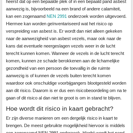
heerst dat op een bepaalde plek of in een bepaald pand asbest
aanwezig is, bijvoorbeeld na een brand of andere calamiteit,
kan een zogenaamd
NEN 2991
onderzoek worden uitgevoerd.
Hiermee kan worden geïnventariseerd wat het risico op
verspreiding van asbest is. Er wordt dan niet alleen gekeken
naar de aanwezigheid van asbest vezels, maar ook naar de
kans dat eventuele neergeslagen vezels weer in de lucht
terecht kunnen komen. Wanneer de vezels in de lucht terecht
komen, kunnen ze schade berokkenen aan de lichamelijke
gezondheid van een persoon die toevallig in die ruimte
aanwezig is of kunnen de vezels buiten terecht komen
waardoor ook onschuldige voorbijgangers blootgesteld worden
aan dit risico. Daarom is er dus een risicobeoordeling om na te
gaan of dit risico al dan niet te groot is om in stand te blijven.
Hoe wordt dit risico in kaart gebracht?
Er zijn diverse manieren om een dergelijk risico in kaart te
brengen. De meest gebruikte mogelijkheid hiervoor is middels
een zogenaamd NEN 2991 onderzoek. Hierbij wordt het pand