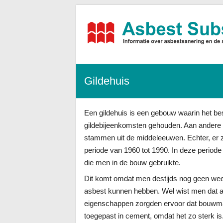
Asbest-
Subsidies.nl
Alle
Gildehuis
informatie,
tarieven
sanering
+
Een gildehuis is een gebouw waarin het be
subsidies
gildebijeenkomsten gehouden. Aan andere b
stammen uit de middeleeuwen. Echter, er z
periode van 1960 tot 1990. In deze periode
die men in de bouw gebruikte.
Dit komt omdat men destijds nog geen wee
asbest kunnen hebben. Wel wist men dat 
eigenschappen zorgden ervoor dat bouwmate
toegepast in cement, omdat het zo sterk is