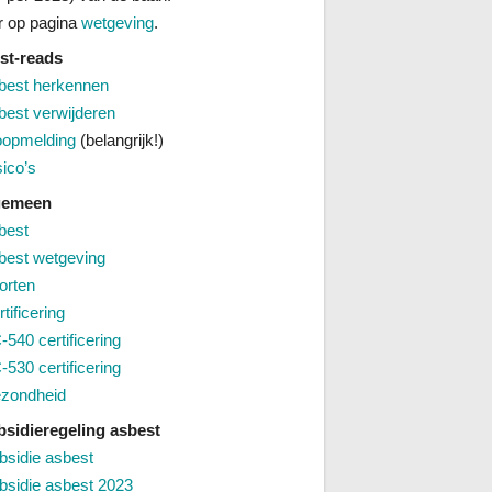
 op pagina
wetgeving
.
st-reads
best herkennen
best verwijderen
oopmelding
(belangrijk!)
sico’s
lgemeen
best
best wetgeving
orten
tificering
-540 certificering
-530 certificering
zondheid
bsidieregeling asbest
bsidie asbest
bsidie asbest 2023