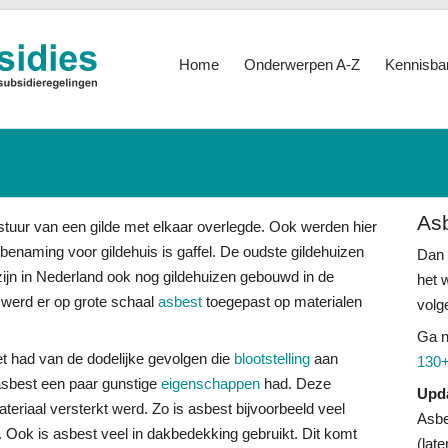
Home
Onderwerpen A-Z
Kennisba
As
stuur van een gilde met elkaar overlegde. Ook werden hier
enaming voor gildehuis is gaffel. De oudste gildehuizen
Dan 
ijn in Nederland ook nog gildehuizen gebouwd in de
het 
 werd er op grote schaal
asbest
toegepast op materialen
volg
Ga 
t had van de dodelijke gevolgen die
blootstelling
aan
130+
asbest een paar gunstige
eigenschappen
had. Deze
Upd
riaal versterkt werd. Zo is asbest bijvoorbeeld veel
Asbe
. Ook is asbest veel in dakbedekking gebruikt. Dit komt
(lat