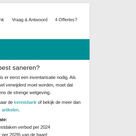
nk
Vraag & Antwoord
4 Offertes?
best saneren?
is er eerst een inventarisatie nodig. Als
wel verwijderd moet worden, moet dat
ens de strenge wetgeving.
naar de
kennisbank
of bekijk de meer dan
 artikelen
.
ate:
stdaken verbod per 2024
er per 2028) van de baan!