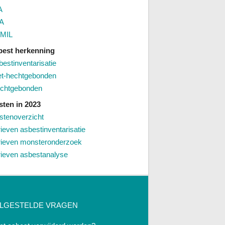
A
A
MIL
best herkenning
bestinventarisatie
et-hechtgebonden
chtgebonden
sten in 2023
stenoverzicht
rieven asbestinventarisatie
rieven monsteronderzoek
rieven asbestanalyse
LGESTELDE VRAGEN