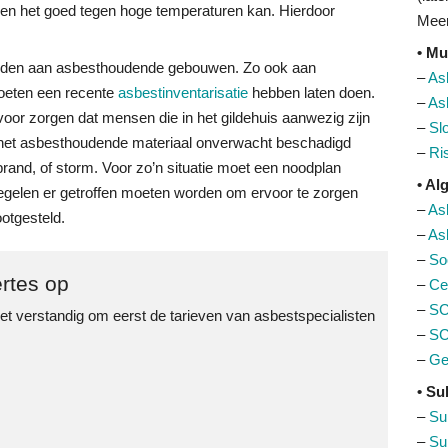
, en het goed tegen hoge temperaturen kan. Hierdoor
Meer
• Mu
bonden aan asbesthoudende gebouwen. Zo ook aan
–
As
oeten een recente
asbestinventarisatie
hebben laten doen.
–
As
or zorgen dat mensen die in het gildehuis aanwezig zijn
–
Sl
 het asbesthoudende materiaal onverwacht beschadigd
–
Ri
brand, of storm. Voor zo’n situatie moet een noodplan
• A
egelen er getroffen moeten worden om ervoor te zorgen
–
As
otgesteld.
–
As
–
So
rtes op
–
Cer
–
SC
et verstandig om eerst de tarieven van asbestspecialisten
–
SC
–
Ge
• Su
–
Su
–
Su