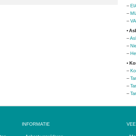
–
EI
–
MI
–
VA
• As
–
As
–
Ni
–
He
• Ko
–
Ko
–
Ta
–
Ta
–
Ta
INFORMATIE
VEE