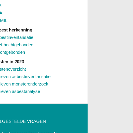
A
A
MIL
best herkenning
bestinventarisatie
et-hechtgebonden
chtgebonden
sten in 2023
stenoverzicht
rieven asbestinventarisatie
rieven monsteronderzoek
rieven asbestanalyse
LGESTELDE VRAGEN