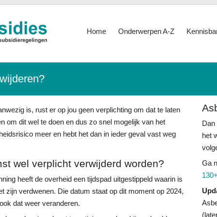
Home
Onderwerpen A-Z
Kennisba
rwijderen?
As
nwezig is, rust er op jou geen verplichting om dat te laten
zen om dit wel te doen en dus zo snel mogelijk van het
Dan 
heidsrisico meer en hebt het dan in ieder geval vast weg
het 
volg
st wel verplicht verwijderd worden?
Ga 
130+
nning heeft de overheid een tijdspad uitgestippeld waarin is
Upd
et zijn verdwenen. Die datum staat op dit moment op 2024,
Asbe
n ook dat weer veranderen.
(lat