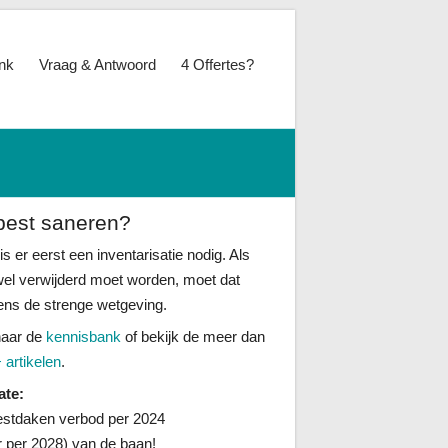
nk
Vraag & Antwoord
4 Offertes?
best saneren?
is er eerst een inventarisatie nodig. Als
wel verwijderd moet worden, moet dat
ens de strenge wetgeving.
naar de
kennisbank
of bekijk de meer dan
 artikelen
.
ate:
stdaken verbod per 2024
er per 2028) van de baan!