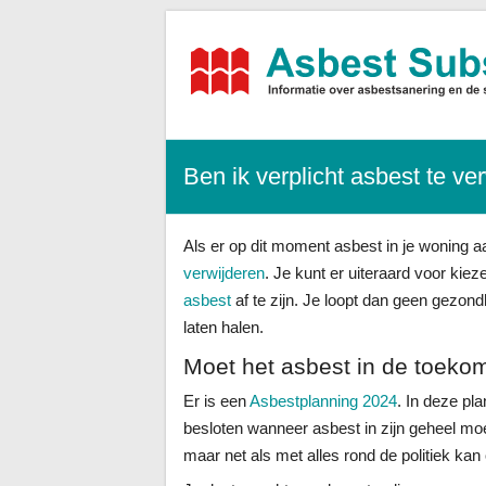
Asbest-
Subsidies.nl
Alle
Ben ik verplicht asbest te ve
informatie,
tarieven
sanering
+
Als er op dit moment asbest in je woning aa
subsidies
verwijderen
. Je kunt er uiteraard voor kie
asbest
af te zijn. Je loopt dan geen gezond
laten halen.
Moet het asbest in de toekom
Er is een
Asbestplanning 2024
. In deze pla
besloten wanneer asbest in zijn geheel mo
maar net als met alles rond de politiek ka