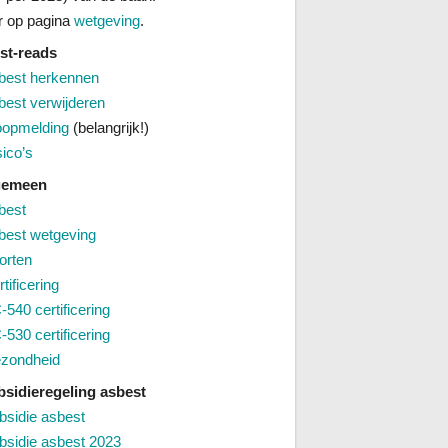
 op pagina
wetgeving
.
st-reads
best herkennen
best verwijderen
oopmelding
(belangrijk!)
sico’s
lgemeen
best
best wetgeving
orten
tificering
-540 certificering
-530 certificering
zondheid
bsidieregeling asbest
bsidie asbest
bsidie asbest 2023