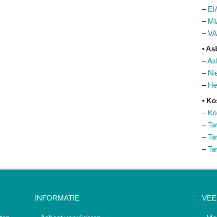
–
EI
–
MI
–
VA
• As
–
As
–
Ni
–
He
• Ko
–
Ko
–
Ta
–
Ta
–
Ta
INFORMATIE
VEE