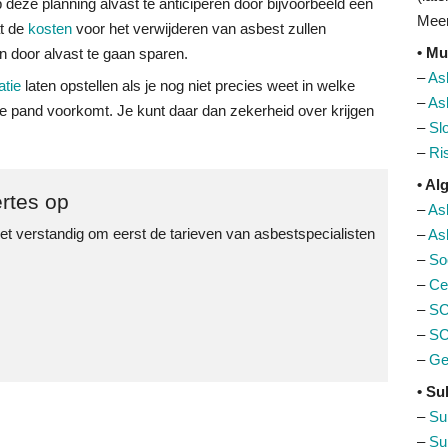
 deze planning alvast te anticiperen door bijvoorbeeld een
Meer
at de
kosten
voor het verwijderen van asbest zullen
• Mu
 door alvast te gaan sparen.
–
As
atie
laten opstellen als je nog niet precies weet in welke
–
As
de pand voorkomt. Je kunt daar dan zekerheid over krijgen
–
Sl
–
Ri
• A
rtes op
–
As
et verstandig om eerst de tarieven van asbestspecialisten
–
As
–
So
–
Cer
–
SC
–
SC
–
Ge
• Su
–
Su
–
Su