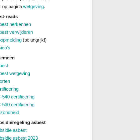
 op pagina
wetgeving
.
st-reads
best herkennen
best verwijderen
oopmelding
(belangrijk!)
sico’s
lgemeen
best
best wetgeving
orten
tificering
-540 certificering
-530 certificering
zondheid
bsidieregeling asbest
bsidie asbest
bsidie asbest 2023