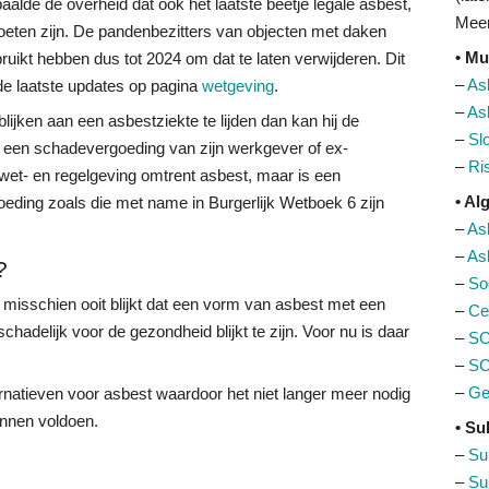
paalde de overheid dat ook het laatste beetje legale asbest,
Meer
oeten zijn. De pandenbezitters van objecten met daken
• Mu
uikt hebben dus tot 2024 om dat te laten verwijderen. Dit
–
As
 de laatste updates op pagina
wetgeving
.
–
As
ijken aan een asbestziekte te lijden dan kan hij de
–
Sl
 een schadevergoeding van zijn werkgever of ex-
–
Ri
n wet- en regelgeving omtrent asbest, maar is een
• A
oeding zoals die met name in Burgerlijk Wetboek 6 zijn
–
As
–
As
?
–
So
j misschien ooit blijkt dat een vorm van asbest met een
–
Cer
hadelijk voor de gezondheid blijkt te zijn. Voor nu is daar
–
SC
–
SC
–
Ge
ernatieven voor asbest waardoor het niet langer meer nodig
unnen voldoen.
• Su
–
Su
–
Su