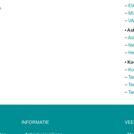
–
EI
n
–
MI
–
VA
• As
–
As
–
Ni
–
He
• Ko
–
Ko
–
Ta
–
Ta
–
Ta
INFORMATIE
VEE