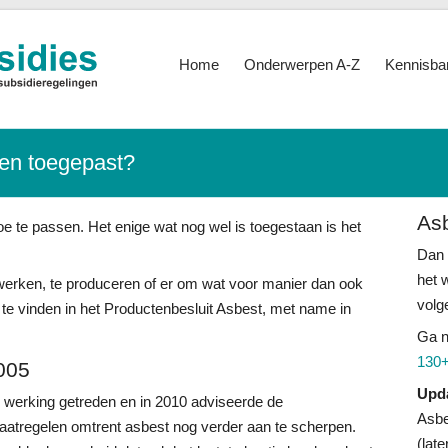
Home
Onderwerpen A-Z
Kennisba
en toegepast?
As
e te passen. Het enige wat nog wel is toegestaan is het
Dan 
het 
rwerken, te produceren of er om wat voor manier dan ook
volg
te vinden in het Productenbesluit Asbest, met name in
Ga 
130+
2005
Upd
in werking getreden en in 2010 adviseerde de
Asbe
atregelen omtrent asbest nog verder aan te scherpen.
(lat