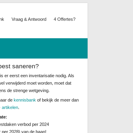
nk
Vraag & Antwoord
4 Offertes?
best saneren?
is er eerst een inventarisatie nodig. Als
wel verwijderd moet worden, moet dat
ens de strenge wetgeving.
naar de
kennisbank
of bekijk de meer dan
 artikelen
.
ate:
stdaken verbod per 2024
er per 2028) van de baan!