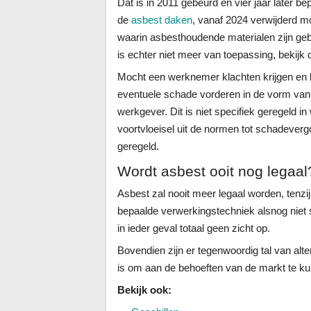
Dat is in 2011 gebeurd en vier jaar later be
de
asbest daken
, vanaf 2024 verwijderd m
waarin asbesthoudende materialen zijn gebr
is echter niet meer van toepassing, bekijk
Mocht een werknemer klachten krijgen en bl
eventuele schade vorderen in de vorm van
werkgever. Dit is niet specifiek geregeld i
voortvloeisel uit de normen tot schadeverg
geregeld.
Wordt asbest ooit nog legaal
Asbest zal nooit meer legaal worden, tenzi
bepaalde verwerkingstechniek alsnog niet sc
in ieder geval totaal geen zicht op.
Bovendien zijn er tegenwoordig tal van alt
is om aan de behoeften van de markt te k
Bekijk ook: