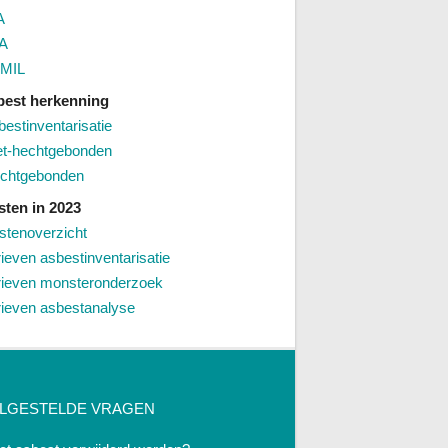
A
A
MIL
best herkenning
bestinventarisatie
et-hechtgebonden
chtgebonden
sten in 2023
stenoverzicht
rieven asbestinventarisatie
rieven monsteronderzoek
rieven asbestanalyse
LGESTELDE VRAGEN