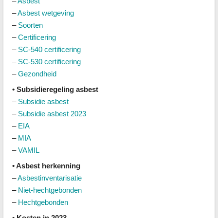
–
Asbest
–
Asbest wetgeving
–
Soorten
–
Certificering
–
SC-540 certificering
–
SC-530 certificering
–
Gezondheid
• Subsidieregeling asbest
–
Subsidie asbest
–
Subsidie asbest 2023
–
EIA
–
MIA
–
VAMIL
• Asbest herkenning
–
Asbestinventarisatie
–
Niet-hechtgebonden
–
Hechtgebonden
• Kosten in 2023