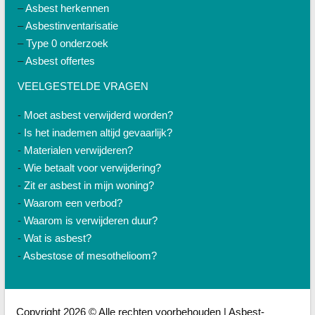
–
Asbest herkennen
–
Asbestinventarisatie
–
Type 0 onderzoek
–
Asbest offertes
VEELGESTELDE VRAGEN
-
Moet asbest verwijderd worden?
-
Is het inademen altijd gevaarlijk?
-
Materialen verwijderen?
-
Wie betaalt voor verwijdering?
-
Zit er asbest in mijn woning?
-
Waarom een verbod?
-
Waarom is verwijderen duur?
-
Wat is asbest?
-
Asbestose of mesothelioom?
Copyright 2026 © Alle rechten voorbehouden | Asbest-