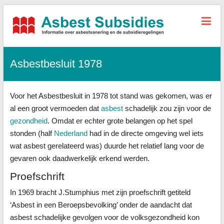
Asbest-
Subsidies.nl
Asbestbesluit 1978
Alle
informatie,
tarieven
Voor het Asbestbesluit in 1978 tot stand was gekomen, was er
sanering
+
al een groot vermoeden dat
asbest
schadelijk zou zijn voor de
subsidies
gezondheid
. Omdat er echter grote belangen op het spel
stonden (half
Nederland
had in de directe omgeving wel iets
wat asbest gerelateerd was) duurde het relatief lang voor de
gevaren ook daadwerkelijk erkend werden.
Proefschrift
In 1969 bracht J.Stumphius met zijn proefschrift getiteld
‘Asbest in een Beroepsbevolking’ onder de aandacht dat
asbest schadelijke gevolgen voor de volksgezondheid kon